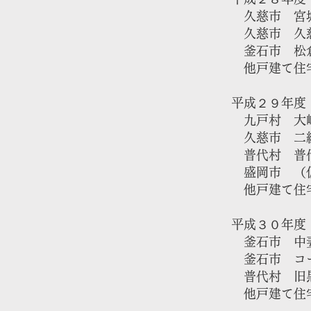
久慈市 宮城
久慈市 久慈
​ 釜石市 松
他戸建て住
​平成２９年度
九戸村 大
久慈市 二級
普代村 普代
​ 盛岡市 
​
他戸建て住
​平成３０年度
釜石市 中妻
釜石市 コー
普代村 ​旧
​ 他戸建て住