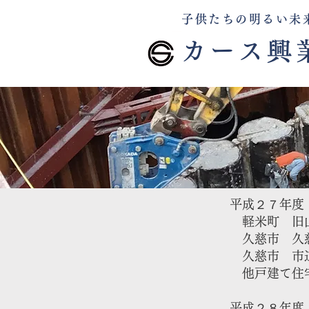
子供たちの明るい未
カース興
平成２７年度
軽米町 旧山
​ 久慈市 久
​ 久慈市 
他戸建て住宅
​平成２８年度