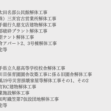
田名部公民館解体工事
）三亥宮古営業所解体工事
銀行久慈支店建物解体工事
破砕プラント解体工事
型テント解体工事
倉アパート2、3号棟解体工事
宅等
県立久慈高等学校校舎解体工事
目保育園園舎改築工事に係る旧園舎解体工事
風19号災害損壊家屋等解体工事その1、その2
RC建物解体工事
業施設解体工事
山田町織笠第7仮設団地解体工事
宅等