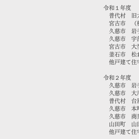
​令和１年度
普代村 旧太
宮古市 （株
久慈市 岩手
久慈市 宇部
宮古市 大
釜石市 ​松
​ 他戸建て住
令和２年度​
久慈市 岩手
久慈市 大川
​ 普代村 台
久慈市 本町
久慈市 商
​ 山田町 
他戸建て住