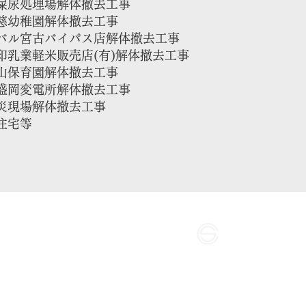
尿処理場解体撤去工事
慈幼稚園解体撤去工事
ル宮古バイパス店解体撤去工事
乳業軽米販売店(有)解体撤去工事
山保育園解体撤去工事
岡変電所解体撤去工事
災現場解体撤去工事
住宅等
カース興
久慈本社 〒028-003
TEL 0194-53-2115 
Mail
u9s66e@bma.big