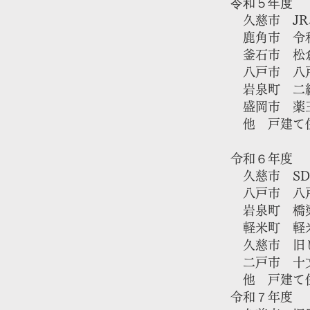
令和５年度
久慈市 JR
鹿角市 令和
釜石市 ​松
八戸市 八戸
岩泉町 二級
盛岡市 薬王
​他 戸建て
令和６年度
​ 久慈市 
八戸市 八戸
岩泉町 ​橋
軽米町 軽米
久慈市 旧し
​ 二戸市 
​他 戸建て
​令和７年度