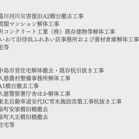
川河川災害復旧A2橋台撤去工事
閣マンション解体工事
一沢コンクリート工業（株）既存建物等解体工事
JAいわて旧侍浜ふれあい店事務所および資材倉庫解体工事
宅等
島市営住宅解体撤去・既存杭引抜き工事
慈農村整備事務所解体工事
A1橋台撤去工事
慈警察署庁舎ほか解体工事
北自動車道安代IC雪氷施設改築工事杭抜き工事
泉町安家橋旧橋撤去
泉町大正橋旧橋撤去
住宅等