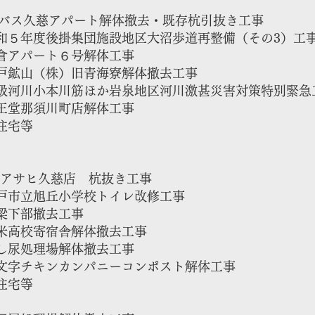
バス久慈アパート解体撤去・既存杭引抜き工事
５年度後掛集団施設地区大沼歩道再整備（その3）工
倉アパート６号解体工事
鉱山（株）旧青海寮解体撤去工事
河川小本川筋ほか岩泉地区河川激甚災害対策特別緊急
堂那須川町店解体工事​
住宅等
SDアサヒ久慈店 杭抜き工事
市立旭丘小学校トイレ改修工事
梁下部撤去工事
高校寄宿舎解体撤去工事
尿処理場解体撤去工事
十文字チキンカンパニーコンポスト解体工事
住宅等