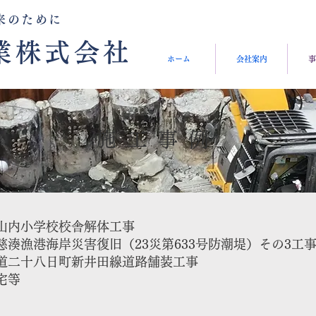
来のために
業株式会社
ホーム
会社案内
事
施工事例
内小学校校舎解体工事
慈湊漁港海岸災害復旧（23災第633号防潮堤）その3工
市道二十八日町新井田線道路舗装工事
等 ​