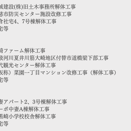
建設(株)旧土木事務所解体工事
市防災センター施設改修工事
倉社宅4、7号棟解体工事
宅等
崎ファーム解体工事
河川夏井川筋大崎地区付替市道橋梁下部工事
観光センター解体工事
（仮称）菜園一丁目マンション改修工事（解体工事）
宅等
アパート2、3号棟解体工事​
ポ中妻A棟解体工事
黒崎小学校校舎解体工事
宅等