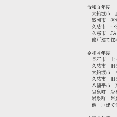
​令和３年度
大船渡市 盛
盛岡市 秀雲
​ 久慈市 
​ 久慈市 
​ 他戸建て住
令和４年度
釜石市 上中
久慈市 旧久
​ 大船渡市 
久慈市 旧久
八幡平市 東
岩泉町 岩
岩泉町 ​岩
​他 戸建て