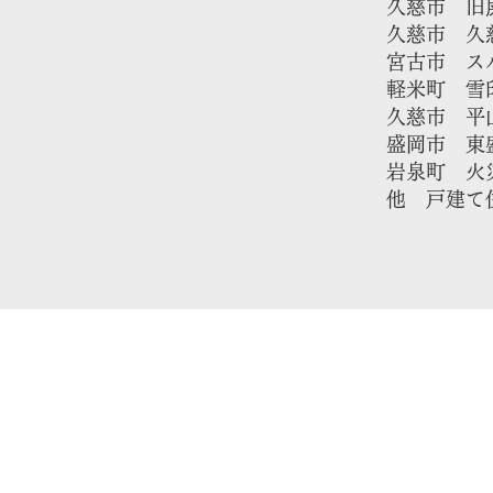
久慈市 旧屎
久慈市 久
宮古市 スバ
軽米町 雪印
久慈市 平
盛岡市 東盛
岩泉町 火
​他 戸建て